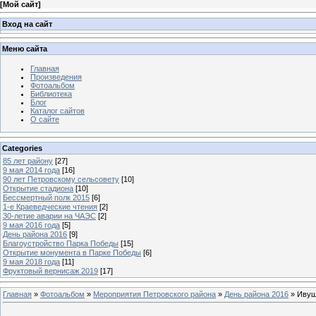
[
Мой сайт
]
Вход на сайт
Меню сайта
Главная
Произведения
Фотоальбом
Библиотека
Блог
Каталог сайтов
О сайте
Categories
85 лет району
[27]
9 мая 2014 года
[16]
90 лет Петровскому сельсовету
[10]
Открытие стадиона
[10]
Бессмертный полк 2015
[6]
1-е Краеведческие чтения
[2]
30-летие аварии на ЧАЭС
[2]
9 мая 2016 года
[5]
День района 2016
[9]
Благоустройство Парка Победы
[15]
Открытие монумента в Парке Победы
[6]
9 мая 2018 года
[11]
Фруктовый вернисаж 2019
[17]
Главная
»
Фотоальбом
»
Мероприятия Петровского района
»
День района 2016
» Ивуш