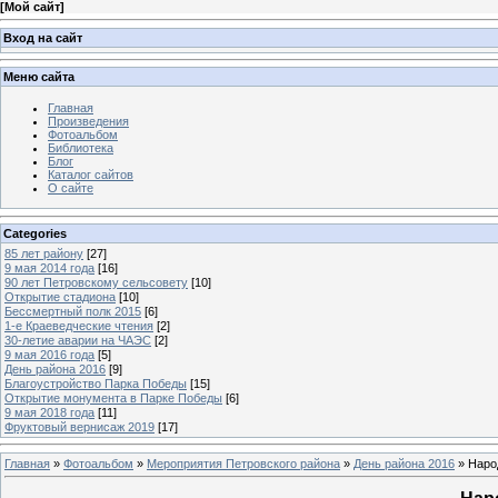
[
Мой сайт
]
Вход на сайт
Меню сайта
Главная
Произведения
Фотоальбом
Библиотека
Блог
Каталог сайтов
О сайте
Categories
85 лет району
[27]
9 мая 2014 года
[16]
90 лет Петровскому сельсовету
[10]
Открытие стадиона
[10]
Бессмертный полк 2015
[6]
1-е Краеведческие чтения
[2]
30-летие аварии на ЧАЭС
[2]
9 мая 2016 года
[5]
День района 2016
[9]
Благоустройство Парка Победы
[15]
Открытие монумента в Парке Победы
[6]
9 мая 2018 года
[11]
Фруктовый вернисаж 2019
[17]
Главная
»
Фотоальбом
»
Мероприятия Петровского района
»
День района 2016
» Наро