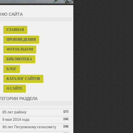
НЮ САЙТА
ГЛАВНАЯ
ПРОИЗВЕДЕНИЯ
ФОТОАЛЬБОМ
БИБЛИОТЕКА
БЛОГ
КАТАЛОГ САЙТОВ
О САЙТЕ
ТЕГОРИИ РАЗДЕЛА
85 лет району
[27]
9 мая 2014 года
[16]
90 лет Петровскому сельсовету
[10]