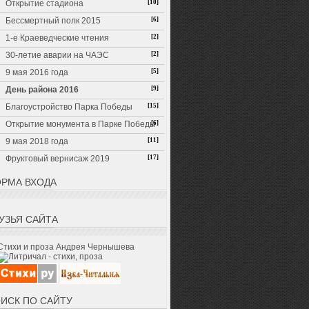
Открытие стадиона
[10]
Бессмертный полк 2015
[6]
1-е Краеведческие чтения
[2]
30-летие аварии на ЧАЭС
[2]
9 мая 2016 года
[5]
День района 2016
[9]
Благоустройство Парка Победы
[15]
Открытие монумента в Парке Победы
[6]
9 мая 2018 года
[11]
Фруктовый вернисаж 2019
[17]
РМА ВХОДА
УЗЬЯ САЙТА
Стихи и проза Андрея Чернышева
ИСК ПО САЙТУ