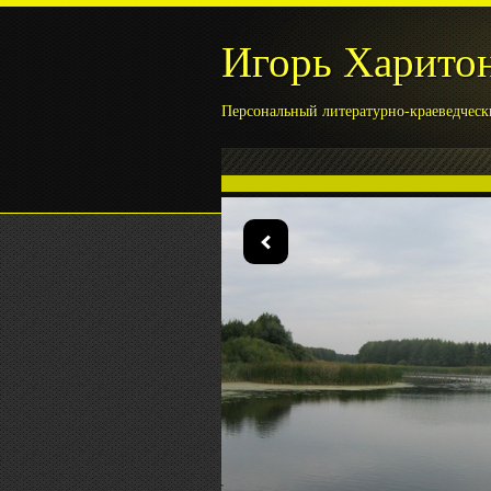
Игорь Харито
Персональный литературно-краеведческ