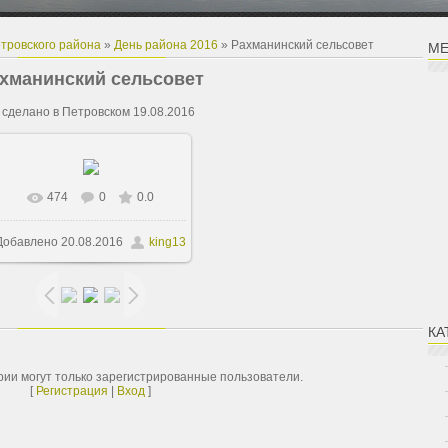
тровского района
»
День района 2016
» Рахманинский сельсовет
МЕ
хманинский сельсовет
 сделано в Петровском 19.08.2016
474
0
0.0
В реальном размере
Добавлено
20.08.2016
king13
2500x1875
/ 3534.7Kb
КА
ии могут только зарегистрированные пользователи.
[
Регистрация
|
Вход
]