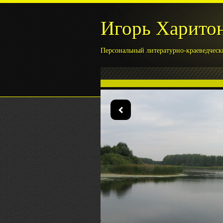
Игорь Харито
Персональный литературно-краеведческ