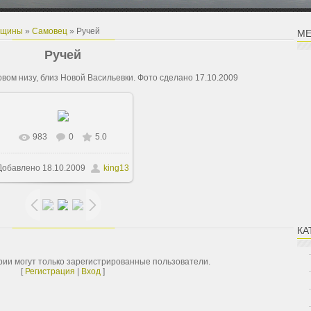
вщины
»
Самовец
» Ручей
МЕ
Ручей
овом низу, близ Новой Васильевки. Фото сделано 17.10.2009
983
0
5.0
В реальном размере
Добавлено
18.10.2009
king13
1125x1500
/ 415.1Kb
КА
ии могут только зарегистрированные пользователи.
[
Регистрация
|
Вход
]