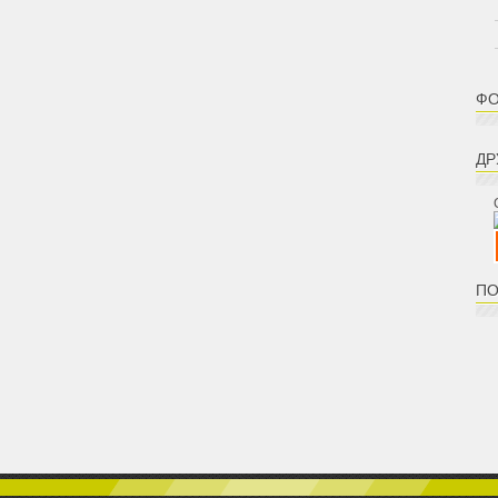
ФО
ДР
ПО