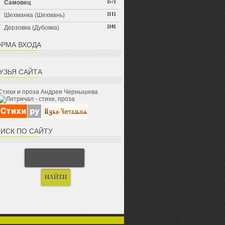
Самовец
[57]
Шехманка (Шехмань)
[11]
Дерзовка (Дубовка)
[10]
РМА ВХОДА
УЗЬЯ САЙТА
Стихи и проза Андрея Чернышева
ИСК ПО САЙТУ