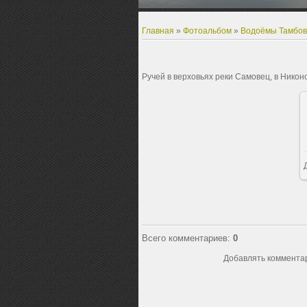
Главная
»
Фотоальбом
»
Водоёмы Тамбо
Ручей в верховьях реки Самовец, в Никон
Всего комментариев
:
0
Добавлять комментар