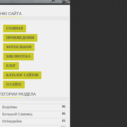
НЮ САЙТА
ГЛАВНАЯ
ПРОИЗВЕДЕНИЯ
ФОТОАЛЬБОМ
БИБЛИОТЕКА
БЛОГ
КАТАЛОГ САЙТОВ
О САЙТЕ
ТЕГОРИИ РАЗДЕЛА
Водоёмы
[9]
Большой Самовец
[9]
Избердейка
[5]