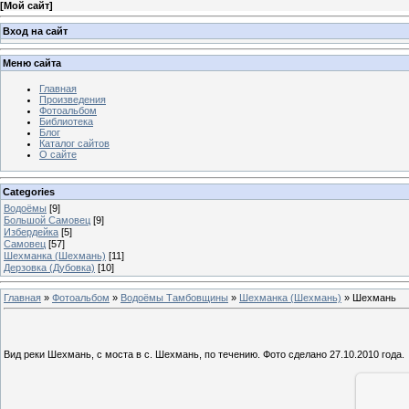
[
Мой сайт
]
Вход на сайт
Меню сайта
Главная
Произведения
Фотоальбом
Библиотека
Блог
Каталог сайтов
О сайте
Categories
Водоёмы
[9]
Большой Самовец
[9]
Избердейка
[5]
Самовец
[57]
Шехманка (Шехмань)
[11]
Дерзовка (Дубовка)
[10]
Главная
»
Фотоальбом
»
Водоёмы Тамбовщины
»
Шехманка (Шехмань)
» Шехмань
Вид реки Шехмань, с моста в с. Шехмань, по течению. Фото сделано 27.10.2010 года.