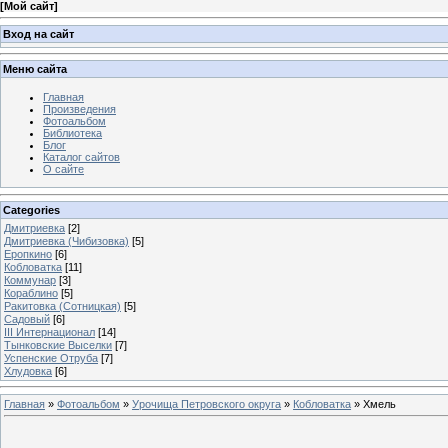
[
Мой сайт
]
Вход на сайт
Меню сайта
Главная
Произведения
Фотоальбом
Библиотека
Блог
Каталог сайтов
О сайте
Categories
Дмитриевка
[2]
Дмитриевка (Чибизовка)
[5]
Еропкино
[6]
Кобловатка
[11]
Коммунар
[3]
Кораблино
[5]
Ракитовка (Сотницкая)
[5]
Садовый
[6]
III Интернационал
[14]
Тынковские Выселки
[7]
Успенские Отруба
[7]
Хлудовка
[6]
Главная
»
Фотоальбом
»
Урочища Петровского округа
»
Кобловатка
» Хмель