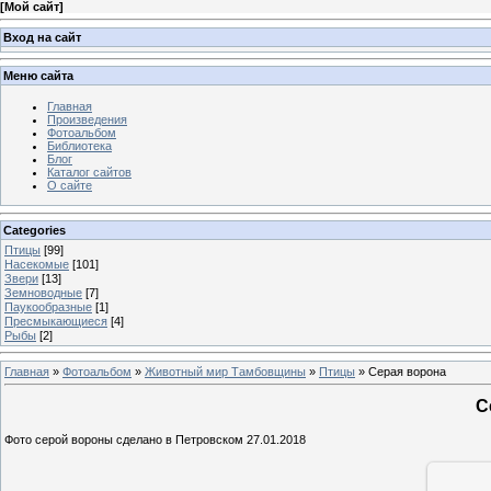
[
Мой сайт
]
Вход на сайт
Меню сайта
Главная
Произведения
Фотоальбом
Библиотека
Блог
Каталог сайтов
О сайте
Categories
Птицы
[99]
Насекомые
[101]
Звери
[13]
Земноводные
[7]
Паукообразные
[1]
Пресмыкающиеся
[4]
Рыбы
[2]
Главная
»
Фотоальбом
»
Животный мир Тамбовщины
»
Птицы
» Серая ворона
С
Фото серой вороны сделано в Петровском 27.01.2018