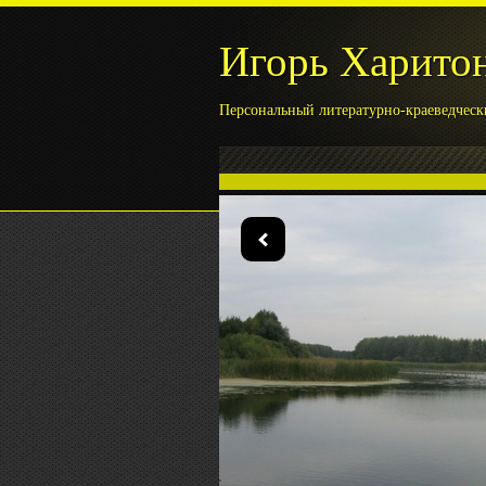
Игорь Харито
Персональный литературно-краеведческ