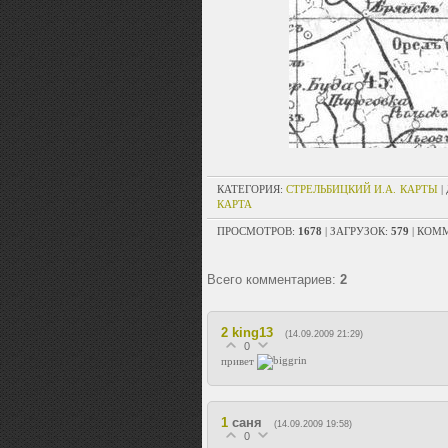
КАТЕГОРИЯ
:
СТРЕЛЬБИЦКИЙ И.А. КАРТЫ
|
КАРТА
ПРОСМОТРОВ
:
1678
|
ЗАГРУЗОК
:
579
|
КОММ
Всего комментариев
:
2
2
king13
(14.09.2009 21:29)
0
привет
1
саня
(14.09.2009 19:58)
0