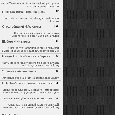
карты Тамбовской области и её территории в
составе других областей
Генштаб Тамбовская область
[4]
Карты Генерального штаба для Тамбовской
области
Стрельбицкий И.А. карты
[264]
Специальная десятиверстная карта
Европейской России 1865-1871 годов
Шуберт Ф.Ф. карты
[40]
Спец. карта Западной части Российской
империи 1826-1840 годов (10 вёрст в дюйме)
Менде А.И. Тамбовская губерния
[30]
Карты из Топографического межевого атласа
1862 года (2 версты в дюйме)
Условные обозначения
[3]
Условные обозначения на картах разных лет
ПГМ Тамбовского наместничества
[11]
Планы генерального межевания Тамбовского
наместничества (губернии) 1782-1797 годов
Тамбовская губерния трёхверстка
[19]
Спец. карта Западной части Российской
империи 1826-1840 годов (3 версты в дюйме)