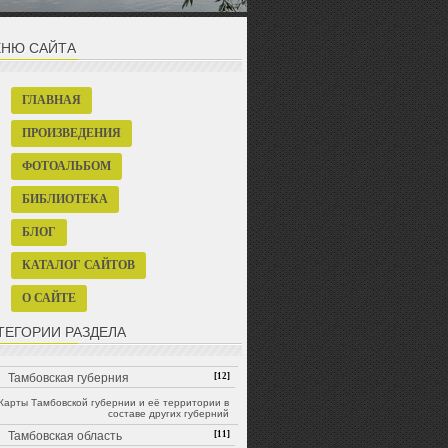
НЮ САЙТА
ГЛАВНАЯ
ПРОИЗВЕДЕНИЯ
ФОТОАЛЬБОМ
БИБЛИОТЕКА
БЛОГ
КАТАЛОГ САЙТОВ
О САЙТЕ
ТЕГОРИИ РАЗДЕЛА
Тамбовская губерния
[12]
Карты Тамбовской губернии и её территории в
составе других губерний
Тамбовская область
[11]