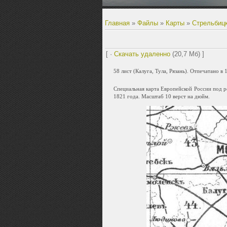
Главная
»
Файлы
»
Карты
»
Стрельбицк
[ ·
Скачать удаленно
(20,7 Мб) ]
58 лист (Калуга, Тула, Рязань). Отпечатано в
Специальная карта Европейской России под р
1821 года. Масштаб 10 верст на дюйм.