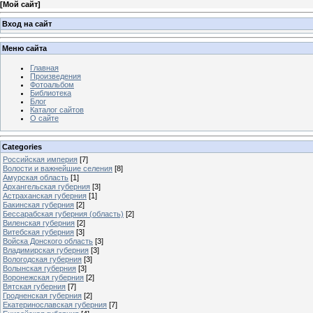
[
Мой сайт
]
Вход на сайт
Меню сайта
Главная
Произведения
Фотоальбом
Библиотека
Блог
Каталог сайтов
О сайте
Categories
Российская империя
[7]
Волости и важнейшие селения
[8]
Амурская область
[1]
Архангельская губерния
[3]
Астраханская губерния
[1]
Бакинская губерния
[2]
Бессарабская губерния (область)
[2]
Виленская губерния
[2]
Витебская губерния
[3]
Войска Донского область
[3]
Владимирская губерния
[3]
Вологодская губерния
[3]
Волынская губерния
[3]
Воронежская губерния
[2]
Вятская губерния
[7]
Гродненская губерния
[2]
Екатеринославская губерния
[7]