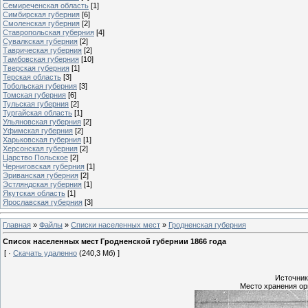
Семиреченская область
[1]
Симбирская губерния
[6]
Смоленская губерния
[2]
Ставропольская губерния
[4]
Сувалкская губерния
[2]
Таврическая губерния
[2]
Тамбовская губерния
[10]
Тверская губерния
[1]
Терская область
[3]
Тобольская губерния
[3]
Томская губерния
[6]
Тульская губерния
[2]
Тургайская область
[1]
Ульяновская губерния
[2]
Уфимская губерния
[2]
Харьковская губерния
[1]
Херсонская губерния
[2]
Царство Польское
[2]
Черниговская губерния
[1]
Эриванская губерния
[2]
Эстляндская губерния
[1]
Якутская область
[1]
Ярославская губерния
[3]
Главная
»
Файлы
»
Списки населенных мест
»
Гродненская губерния
Список населенных мест Гродненской губернии 1866 года
[ ·
Скачать удаленно
(240,3 Мб) ]
Источник
Место хранения ори