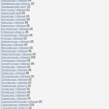
Енисейская губерния
[4]
Забайкальская область
[2]
Зеравшанский округ
[1]
Иркутская губерния
[1]
Кавказский край
[2]
Казанская губерния
[2]
Калужская губерния
[2]
Киевская губерния
[6]
Ковенская губерния
[3]
Костромская губерния
[2]
Кубанская область
[2]
Курляндская губерния
[3]
Курская губерния
[1]
Лифляндская губерния
[2]
Минская губерния
[2]
Могилевская губерния
[2]
Московская губерния
[5]
Нижегородская губерния
[2]
Новгородская губерния
[15]
Олонецкая губерния
[2]
Оренбургская губерния
[5]
Орловская губерния
[1]
Пензенская губерния
[3]
Пермская губерния
[6]
Петроковская губерния
[1]
Подольская губерния
[2]
Полтавская губерния
[1]
Приморская область
[1]
Псковская губерния
[1]
Радомская губерния
[2]
Рязанская губерния
[2]
Самарская губерния
[7]
Санктпетербургская губерния
[2]
Саратовская губерния
[12]
Сахалинская область
[1]